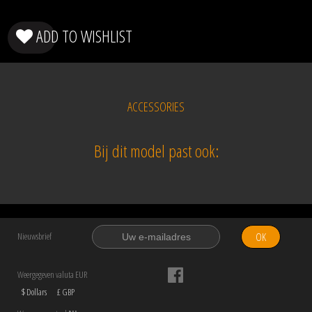
ADD TO WISHLIST
ACCESSORIES
Bij dit model past ook:
OK
Nieuwsbrief
Weergegeven valuta EUR
$ Dollars
£ GBP