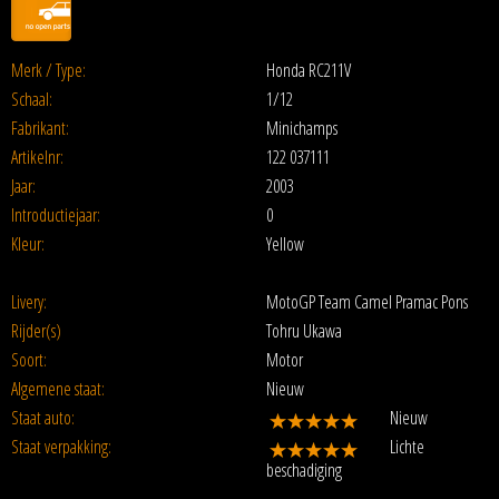
Merk / Type:
Honda RC211V
Schaal:
1/12
Fabrikant:
Minichamps
Artikelnr:
122 037111
Jaar:
2003
Introductiejaar:
0
Kleur:
Yellow
Livery:
MotoGP Team Camel Pramac Pons
Rijder(s)
Tohru Ukawa
Soort:
Motor
Algemene staat:
Nieuw
Staat auto:
Nieuw
Staat verpakking:
Lichte
beschadiging