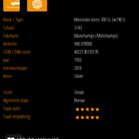
Merk / Type:
Mercedes-benz 300 SL (w198 I)
Schaal:
1/43
Fabrikant:
Maxichamps (Minichamps)
Artikelnr:
940 039000
GTIN / EAN-code:
4012138135178
Jaar:
1955
Introductiejaar:
2016
Kleur:
Silver
Soort:
Straat
Algemene staat:
Nieuw
Staat auto:
Staat verpakking: