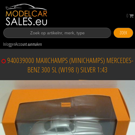
0
ZOEK
Inloggen
Account aanmaken
940039000 MAXICHAMPS (MINICHAMPS) MERCEDES-
BENZ 300 SL (W198 I) SILVER 1:43
Verkocht