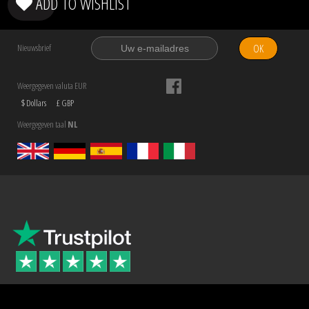
ADD TO WISHLIST
OK
Nieuwsbrief
Weergegeven valuta EUR
$ Dollars
£ GBP
Weergegeven taal
NL