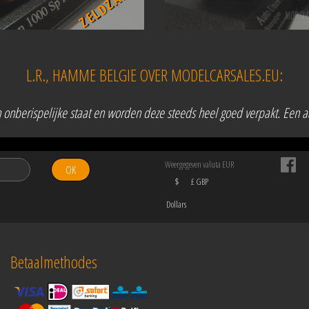
ZELDZAAM
L.R., HAMME BELGIE OVER MODELCARSALES.EU:
in onberispelijke staat en worden deze steeds heel goed verpakt. Een 
Weergegeven valuta EUR
OK
$
£ GBP
Dollars
Betaalmethodes