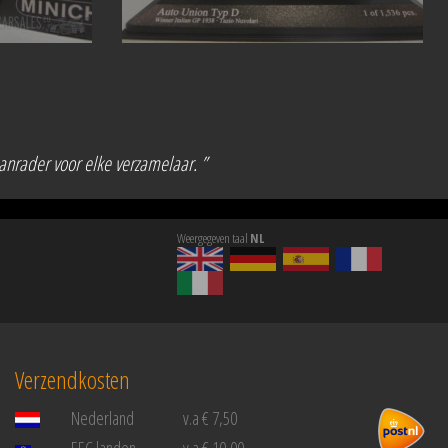
aanrader voor elke verzamelaar. ”
Weergegeven taal
NL
Verzendkosten
Nederland
v.a € 7,50