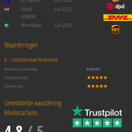
EEC landen
v.a € 10,00
United
v.a € 22,50
Kingdom
Wereldwijd
v.a € 29,50
Waarderingen
A. , Leidschendam Nederland:
Beoordeling van de aankoop:
Positief
Objectbeschrijving:
Communicatie:
Gemiddelde waardering
ModelcarSales
4.8
/
5