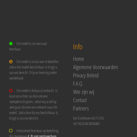
Dit model is uit voorraad
Info
leverbaar.
Home
Dit model is alvast voor te bestellen.
Algemene Voorwaarden
Zodra het model beschikbaar is krijgt u
van ons bericht. Prijs en levering onder
Privacy Beleid
voorbehoud.
F.A.Q.
Wie zijn wij
Dit model is helaas al verkocht. U
kunt ons echter via deze site een
Contact
zoekopdracht geven, zodat wij actief op
Partners
zoek gaan binnen ons netwerk naar dit
model. Zodra deze bij ons beschikbaar is,
krijgt u van ons bericht.
KvK Eindhoven 60715316
VAT NL854028948B01
Uitsluitend leverbaar op bestelling.
Wij berekenen
€ 20 niet restitueerbare