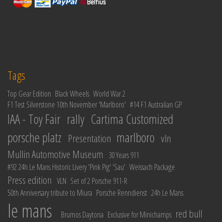
Tags
Top Gear Edition
Black Wheels
World War 2
F1 Test Silverstone 10th November 'Marlboro'
#14 F1 Australian GP
IAA - Toy Fair
rally
Cartima Customized
porsche platz
marlboro
Presentation
vln
Mullin Automotive Museum
30 Years 911
#92 24h Le Mans Historic Livery 'Pink Pig' 'Sau'
Weissach Package
Press edition
VLN
Set of 2 Porsche 911-R
50th Anniversary tribute to Miura
Porsche Renndienst
24h Le Mans
le mans
red bull
Brumos Daytona
Exclusive for Minichamps