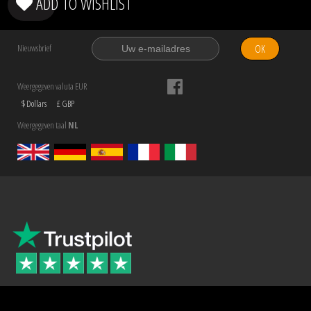
ADD TO WISHLIST
OK
Nieuwsbrief
Weergegeven valuta EUR
$ Dollars
£ GBP
Weergegeven taal
NL