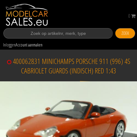
0
ZOEK
Inloggen
Account aanmaken
400062831 MINICHAMPS PORSCHE 911 (996) 4S
CABRIOLET GUARDS (INDISCH) RED 1:43
Verkocht