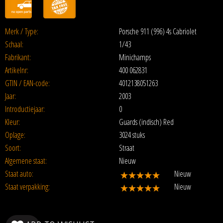
Merk / Type:
Porsche 911 (996) 4s Cabriolet
Schaal:
1/43
Fabrikant:
Minichamps
Artikelnr:
400 062831
GTIN / EAN-code:
4012138051263
Jaar:
2003
Introductiejaar:
0
Kleur:
Guards (indisch) Red
Oplage:
3024 stuks
Soort:
Straat
Algemene staat:
Nieuw
Staat auto:
Nieuw
Staat verpakking:
Nieuw