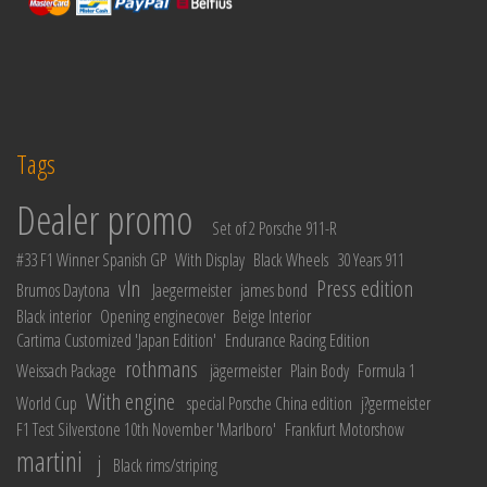
Tags
Dealer promo
Set of 2 Porsche 911-R
#33 F1 Winner Spanish GP
With Display
Black Wheels
30 Years 911
vln
Press edition
Brumos Daytona
Jaegermeister
james bond
Black interior
Opening enginecover
Beige Interior
Cartima Customized 'Japan Edition'
Endurance Racing Edition
rothmans
Weissach Package
jägermeister
Plain Body
Formula 1
With engine
World Cup
special Porsche China edition
j?germeister
F1 Test Silverstone 10th November 'Marlboro'
Frankfurt Motorshow
martini
j
Black rims/striping