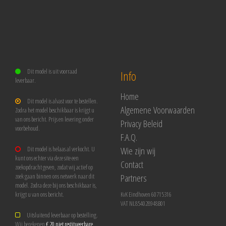
Dit model is uit voorraad
Info
leverbaar.
Home
Dit model is alvast voor te bestellen.
Algemene Voorwaarden
Zodra het model beschikbaar is krijgt u
van ons bericht. Prijs en levering onder
Privacy Beleid
voorbehoud.
F.A.Q.
Wie zijn wij
Dit model is helaas al verkocht. U
kunt ons echter via deze site een
Contact
zoekopdracht geven, zodat wij actief op
Partners
zoek gaan binnen ons netwerk naar dit
model. Zodra deze bij ons beschikbaar is,
krijgt u van ons bericht.
KvK Eindhoven 60715316
VAT NL854028948B01
Uitsluitend leverbaar op bestelling.
Wij berekenen
€ 20 niet restitueerbare