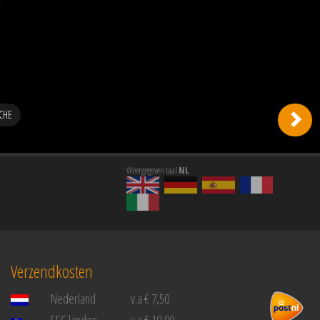
CHE
Weergegeven taal
NL
Verzendkosten
Nederland
v.a € 7,50
EEC landen
v.a € 10,00