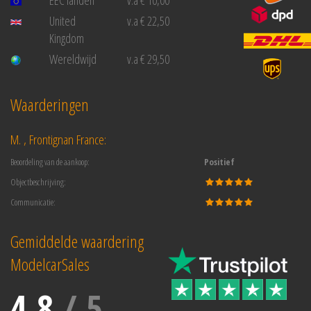
United
v.a € 22,50
Kingdom
Wereldwijd
v.a € 29,50
Waarderingen
M. , Frontignan France:
Beoordeling van de aankoop:
Positief
Objectbeschrijving:
Communicatie:
Gemiddelde waardering
ModelcarSales
4.8
/
5