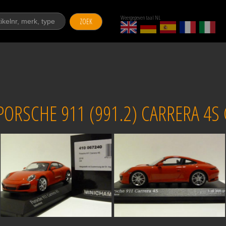
Weergegeven taal NL
ZOEK
RSCHE 911 (991.2) CARRERA 4S 