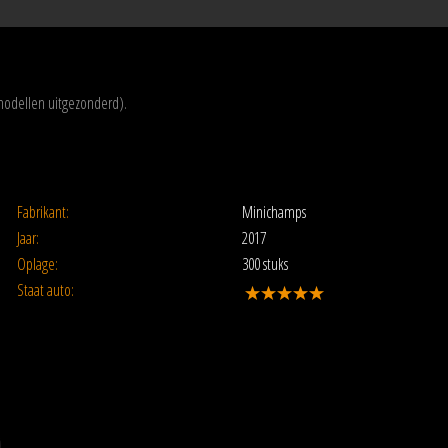
modellen uitgezonderd).
Fabrikant:
Minichamps
Jaar:
2017
Oplage:
300 stuks
Staat auto: