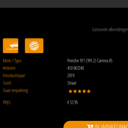
Getoonde afbeeldingen 
Merk / Type:
Porsche 911 (991.2) Carrera 4S
Artikelnr:
410 067240
Introductiejaar:
2019
Soort:
Straat
Staat verpakking:
PRIJS:
€
57,95
IN WINKELWA