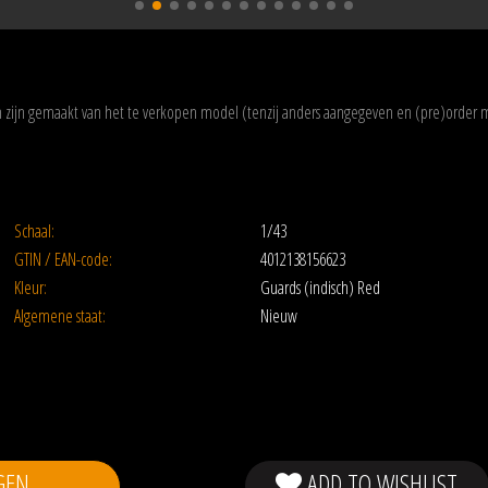
zijn gemaakt van het te verkopen model (tenzij anders aangegeven en (pre)order 
Schaal:
1/43
GTIN / EAN-code:
4012138156623
Kleur:
Guards (indisch) Red
Algemene staat:
Nieuw
GEN
ADD TO WISHLIST