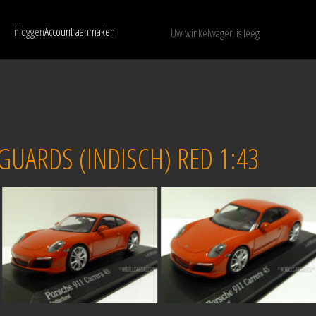
Inloggen
Account aanmaken
Uw winkelwagen is leeg
Toon alleen beschikbare modellen
WISSEN
GUARDS (INDISCH) RED 1:43