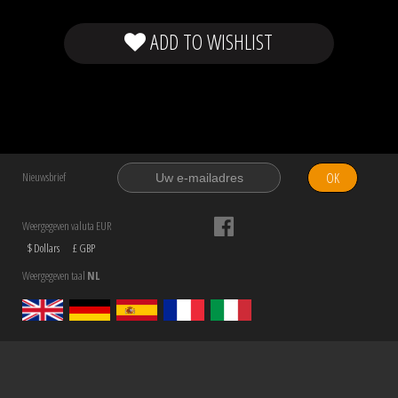
ADD TO WISHLIST
OK
Nieuwsbrief
Weergegeven valuta EUR
$ Dollars
£ GBP
Weergegeven taal
NL