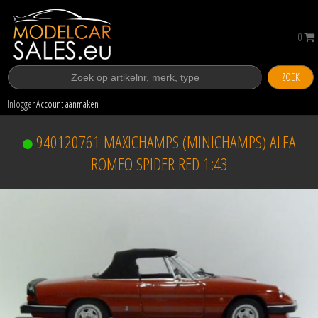
0
ZOEK
Inloggen
Account aanmaken
940120761 MAXICHAMPS (MINICHAMPS) ALFA
ROMEO SPIDER RED 1:43