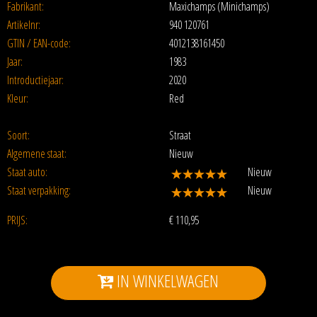
Fabrikant:
Maxichamps (Minichamps)
Artikelnr:
940 120761
GTIN / EAN-code:
4012138161450
Jaar:
1983
Introductiejaar:
2020
Kleur:
Red
Soort:
Straat
Algemene staat:
Nieuw
Staat auto:
Nieuw
Staat verpakking:
Nieuw
PRIJS:
€
110,95
IN WINKELWAGEN