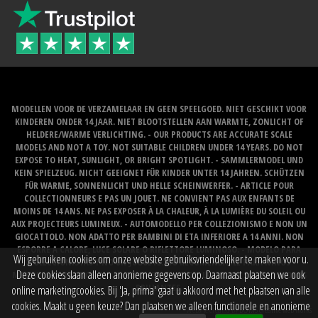
MODELLEN VOOR DE VERZAMELAAR EN GEEN SPEELGOED. NIET GESCHIKT VOOR
KINDEREN ONDER 14 JAAR. NIET BLOOTSTELLEN AAN WARMTE, ZONLICHT OF
HELDERE/WARME VERLICHTING. - OUR PRODUCTS ARE ACCURATE SCALE
MODELS AND NOT A TOY. NOT SUITABLE CHILDREN UNDER 14 YEARS. DO NOT
EXPOSE TO HEAT, SUNLIGHT, OR BRIGHT SPOTLIGHT. - SAMMLERMODEL UND
KEIN SPIELZEUG. NICHT GEEIGNET FÜR KINDER UNTER 14 JAHREN. SCHÜTZEN
FÜR WARME, SONNENLICHT UND HELLE SCHEINWERFER. - ARTICLE POUR
COLLECTIONNEURS E PAS UN JOUET. NE CONVIENT PAS AUX ENFANTS DE
MOINS DE 14 ANS. NE PAS EXPOSER À LA CHALEUR, À LA LUMIÈRE DU SOLEIL OU
AUX PROJECTEURS LUMINEUX. - AUTOMODELLO PER COLLEZIONISMO E NON UN
GIOCATTOLO. NON ADATTO PER BAMBINI DI ETA INFERIORE A 14 ANNI. NON
ESPORRE A CALORE, LUCE SOLARE O RIFLETTORE LUMINOSO. - MODELO PARA
Wij gebruiken cookies om onze website gebruiksvriendelijker te maken voor u.
COLECCIONISTAS Y NO UN JUGUETE. NO RECOMENDABLE PARA NINOS
Deze cookies slaan alleen anonieme gegevens op. Daarnaast plaatsen we ook
MENORES DE 14 ANOS. NO LO EXPONGA AL CALOR, LA LUZ DEL SOL O LOS FOCOS
BRILLANTES.
online marketingcookies. Bij 'Ja, prima' gaat u akkoord met het plaatsen van alle
cookies. Maakt u geen keuze? Dan plaatsen we alleen functionele en anonieme
Website created by
BOMS creative web works