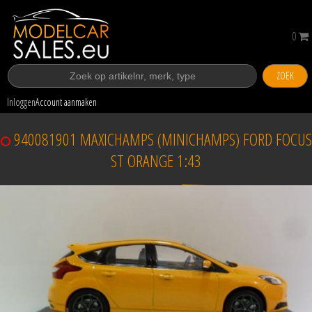
0
ZOEK
Inloggen
Account aanmaken
940081901 MAXICHAMPS (MINICHAMPS) FORD FOCUS
ST ORANGE 1:43
Verkocht