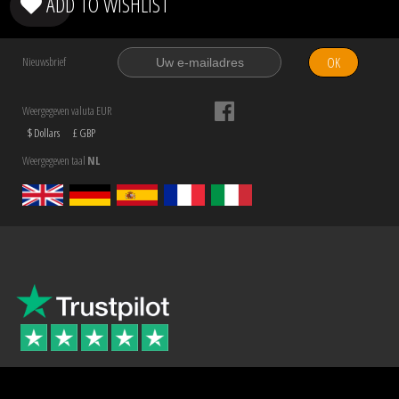
ADD TO WISHLIST
OK
Nieuwsbrief
Weergegeven valuta EUR
$ Dollars
£ GBP
Weergegeven taal
NL