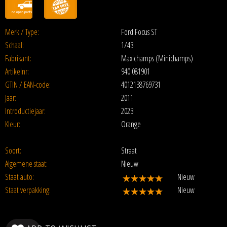
Merk / Type:
Ford Focus ST
Schaal:
1/43
Fabrikant:
Maxichamps (Minichamps)
Artikelnr:
940 081901
GTIN / EAN-code:
4012138769731
Jaar:
2011
Introductiejaar:
2023
Kleur:
Orange
Soort:
Straat
Algemene staat:
Nieuw
Staat auto:
Nieuw
Staat verpakking:
Nieuw