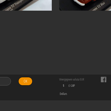
Weergegeven valuta EUR
OK
$
£ GBP
Dollars