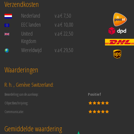
Verzendkosten
Nederland
v.a € 7,50
EEC landen
v.a € 10,00
United
v.a € 22,50
Kingdom
Wereldwijd
v.a € 29,50
Waarderingen
R. h. , Genève Switzerland:
Beoordeling van de aankoop:
Positief
Objectbeschrijving:
Communicatie:
Gemiddelde waardering