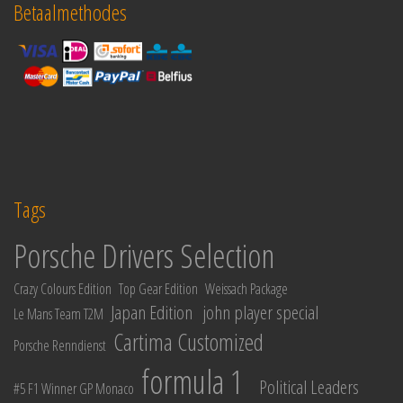
Betaalmethodes
Tags
Porsche Drivers Selection
Crazy Colours Edition
Top Gear Edition
Weissach Package
Japan Edition
john player special
Le Mans Team T2M
Cartima Customized
Porsche Renndienst
formula 1
Political Leaders
#5 F1 Winner GP Monaco