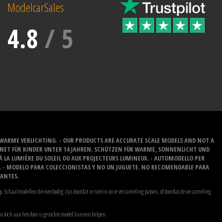
ModelcarSales
4.8
/
5
/WARME VERLICHTING. - OUR PRODUCTS ARE ACCURATE SCALE MODELS AND NOT A
IGNET FÜR KINDER UNTER 14 JAHREN. SCHÜTZEN FÜR WARME, SONNENLICHT UND
 À LA LUMIÈRE DU SOLEIL OU AUX PROJECTEURS LUMINEUX. - AUTOMODELLO PER
O. - MODELO PARA COLECCIONISTAS Y NO UN JUGUETE. NO RECOMENDABLE PARA
LANTES.
. Schaalmodellen die overbodig zijn doordat ze niet in onze verzameling passen, of doordat de verzameling
wij u toch aan het door u gezochte model kunnen helpen.