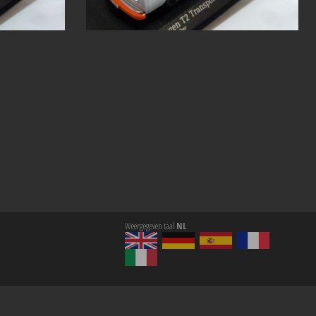
Weergegeven taal
NL