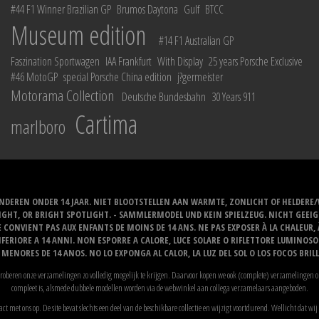
#44 F1 Winner Brazilian GP
Brumos Daytona
Gulf
BTCC
Museum edition
#14 F1 Australian GP
Faszination Sportwagen
IAA Frankfurt
With Display
25 years Porsche Exclusive
#46 MotoGP
special Porsche China edition
j?germeister
Motorama Collection
Deutsche Bundesbahn
30 Years 911
Cartima
marlboro
NDEREN ONDER 14 JAAR. NIET BLOOTSTELLEN AAN WARMTE, ZONLICHT OF HELDERE
NLIGHT, OR BRIGHT SPOTLIGHT. - SAMMLERMODEL UND KEIN SPIELZEUG. NICHT GEE
 CONVIENT PAS AUX ENFANTS DE MOINS DE 14 ANS. NE PAS EXPOSER À LA CHALEUR,
ERIORE A 14 ANNI. NON ESPORRE A CALORE, LUCE SOLARE O RIFLETTORE LUMINOS
MENORES DE 14 ANOS. NO LO EXPONGA AL CALOR, LA LUZ DEL SOL O LOS FOCOS BRIL
proberen onze verzamelingen zo volledig mogelijk te krijgen. Daarvoor kopen we ook (complete) verzamelingen op
compleet is, alsmede dubbele modellen worden via de webwinkel aan collega verzamelaars aangeboden.
act met ons op. De site bevat slechts een deel van de beschikbare collectie en wijzigt voortdurend. Wellicht dat 