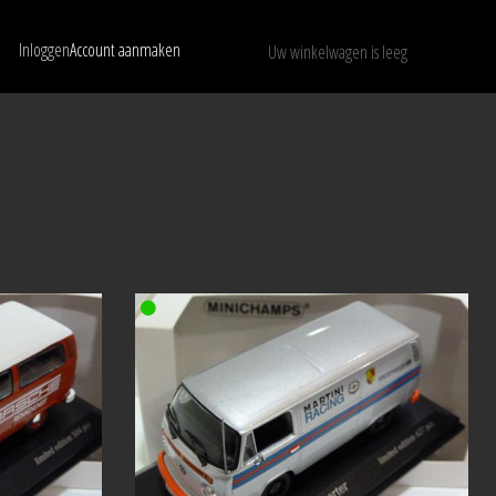
Inloggen
Account aanmaken
Uw winkelwagen is leeg
Toon alleen beschikbare modellen
WISSEN