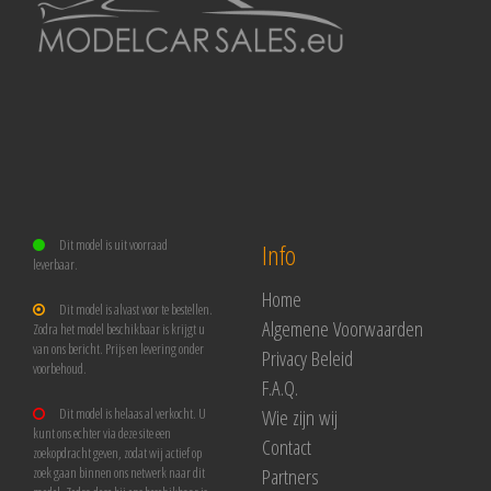
Dit model is uit voorraad
Info
leverbaar.
Home
Dit model is alvast voor te bestellen.
Algemene Voorwaarden
Zodra het model beschikbaar is krijgt u
van ons bericht. Prijs en levering onder
Privacy Beleid
voorbehoud.
F.A.Q.
Wie zijn wij
Dit model is helaas al verkocht. U
kunt ons echter via deze site een
Contact
zoekopdracht geven, zodat wij actief op
Partners
zoek gaan binnen ons netwerk naar dit