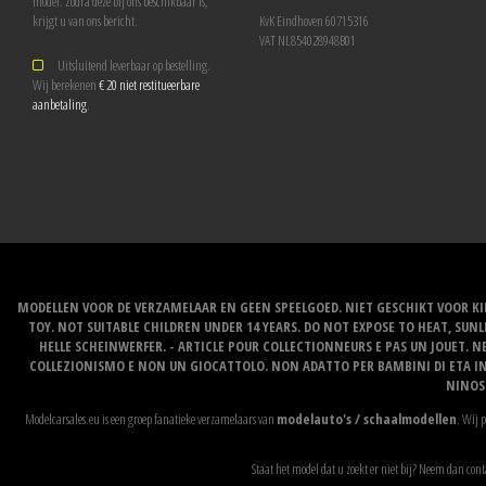
model. Zodra deze bij ons beschikbaar is,
krijgt u van ons bericht.
KvK Eindhoven 60715316
VAT NL854028948B01
Uitsluitend leverbaar op bestelling.
Wij berekenen
€ 20 niet restitueerbare
aanbetaling
.
MODELLEN VOOR DE VERZAMELAAR EN GEEN SPEELGOED. NIET GESCHIKT VOOR KI
TOY. NOT SUITABLE CHILDREN UNDER 14 YEARS. DO NOT EXPOSE TO HEAT, SU
HELLE SCHEINWERFER. - ARTICLE POUR COLLECTIONNEURS E PAS UN JOUET. NE
COLLEZIONISMO E NON UN GIOCATTOLO. NON ADATTO PER BAMBINI DI ETA INF
NINOS 
Modelcarsales.eu is een groep fanatieke verzamelaars van
modelauto's / schaalmodellen
. Wij 
Staat het model dat u zoekt er niet bij? Neem dan cont