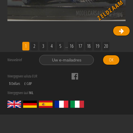
ZELDZAAM
1
2
3
4
5
...
16
17
18
19
20
OK
Nieuwsbrief
Weergegeven valuta EUR
$ Dollars
£ GBP
Weergegeven taal
NL