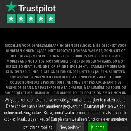
MODELLEN VOOR DE VERZAMELAAR EN GEEN SPEELGOED. NIET GESCHIKT VOOR
KINDEREN ONDER 14 JAAR. NIET BLOOTSTELLEN AAN WARMTE, ZONLICHT OF
HELDERE/WARME VERLICHTING. - OUR PRODUCTS ARE ACCURATE SCALE
MODELS AND NOT A TOY. NOT SUITABLE CHILDREN UNDER 14 YEARS. DO NOT
EXPOSE TO HEAT, SUNLIGHT, OR BRIGHT SPOTLIGHT. - SAMMLERMODEL UND
KEIN SPIELZEUG. NICHT GEEIGNET FÜR KINDER UNTER 14 JAHREN. SCHÜTZEN
FÜR WARME, SONNENLICHT UND HELLE SCHEINWERFER. - ARTICLE POUR
COLLECTIONNEURS E PAS UN JOUET. NE CONVIENT PAS AUX ENFANTS DE
MOINS DE 14 ANS. NE PAS EXPOSER À LA CHALEUR, À LA LUMIÈRE DU SOLEIL OU
AUX PROJECTEURS LUMINEUX. - AUTOMODELLO PER COLLEZIONISMO E NON UN
GIOCATTOLO. NON ADATTO PER BAMBINI DI ETA INFERIORE A 14 ANNI. NON
Wij gebruiken cookies om onze website gebruiksvriendelijker te maken voor u.
ESPORRE A CALORE, LUCE SOLARE O RIFLETTORE LUMINOSO. - MODELO PARA
Deze cookies slaan alleen anonieme gegevens op. Daarnaast plaatsen we ook
COLECCIONISTAS Y NO UN JUGUETE. NO RECOMENDABLE PARA NINOS
online marketingcookies. Bij 'Ja, prima' gaat u akkoord met het plaatsen van alle
MENORES DE 14 ANOS. NO LO EXPONGA AL CALOR, LA LUZ DEL SOL O LOS FOCOS
cookies. Maakt u geen keuze? Dan plaatsen we alleen functionele en anonieme
BRILLANTES.
statistische cookies.
Nee, bedankt
Ja, prima
Website created by
BOMS creative web works