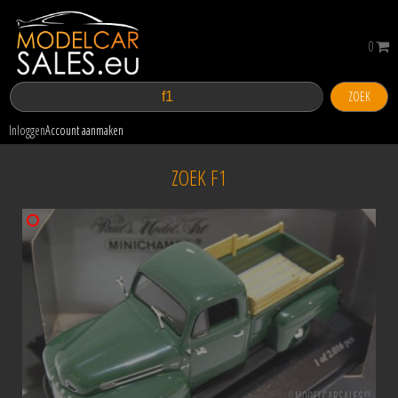
0
ZOEK
Inloggen
Account aanmaken
ZOEK F1