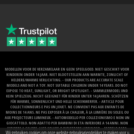
MODELLEN VOOR DE VERZAMELAAR EN GEEN SPEELGOED. NIET GESCHIKT VOOR
KINDEREN ONDER 14 JAAR. NIET BLOOTSTELLEN AAN WARMTE, ZONLICHT OF
HELDERE/WARME VERLICHTING. - OUR PRODUCTS ARE ACCURATE SCALE
MODELS AND NOT A TOY. NOT SUITABLE CHILDREN UNDER 14 YEARS. DO NOT
EXPOSE TO HEAT, SUNLIGHT, OR BRIGHT SPOTLIGHT. - SAMMLERMODEL UND
KEIN SPIELZEUG. NICHT GEEIGNET FÜR KINDER UNTER 14 JAHREN. SCHÜTZEN
FÜR WARME, SONNENLICHT UND HELLE SCHEINWERFER. - ARTICLE POUR
COLLECTIONNEURS E PAS UN JOUET. NE CONVIENT PAS AUX ENFANTS DE
MOINS DE 14 ANS. NE PAS EXPOSER À LA CHALEUR, À LA LUMIÈRE DU SOLEIL OU
AUX PROJECTEURS LUMINEUX. - AUTOMODELLO PER COLLEZIONISMO E NON UN
GIOCATTOLO. NON ADATTO PER BAMBINI DI ETA INFERIORE A 14 ANNI. NON
ESPORRE A CALORE, LUCE SOLARE O RIFLETTORE LUMINOSO. - MODELO PARA
Wij gebruiken cookies om onze website gebruiksvriendelijker te maken voor u.
COLECCIONISTAS Y NO UN JUGUETE. NO RECOMENDABLE PARA NINOS