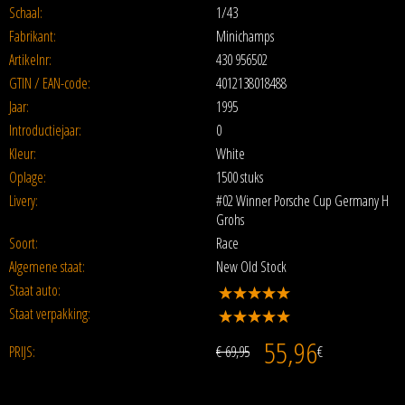
Schaal:
1/43
Fabrikant:
Minichamps
Artikelnr:
430 956502
GTIN / EAN-code:
4012138018488
Jaar:
1995
Introductiejaar:
0
Kleur:
White
Oplage:
1500 stuks
Livery:
#02 Winner Porsche Cup Germany H
Grohs
Soort:
Race
Algemene staat:
New Old Stock
Staat auto:
Staat verpakking:
55,96
PRIJS:
€ 69,95
€