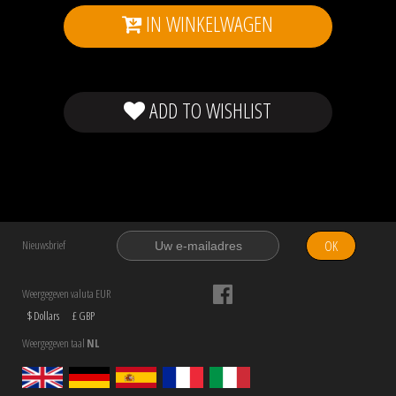
IN WINKELWAGEN
ADD TO WISHLIST
OK
Nieuwsbrief
Weergegeven valuta EUR
$ Dollars
£ GBP
Weergegeven taal
NL