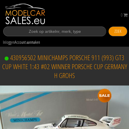
0
ZOEK
Inloggen
Account aanmaken
430956502 MINICHAMPS PORSCHE 911 (993) GT3
CUP WHITE 1:43 #02 WINNER PORSCHE CUP GERMANY
H GROHS