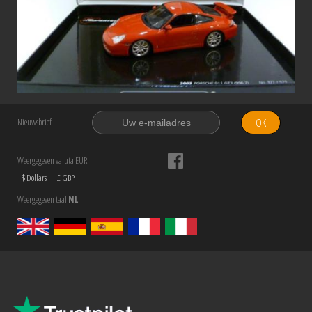
OK
Nieuwsbrief
Weergegeven valuta EUR
$ Dollars
£ GBP
Weergegeven taal
NL