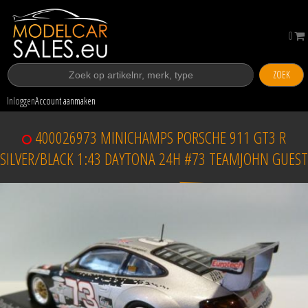
0
ZOEK
Inloggen
Account aanmaken
400026973 MINICHAMPS PORSCHE 911 GT3 R
SILVER/BLACK 1:43 DAYTONA 24H #73 TEAMJOHN GUEST
Verkocht