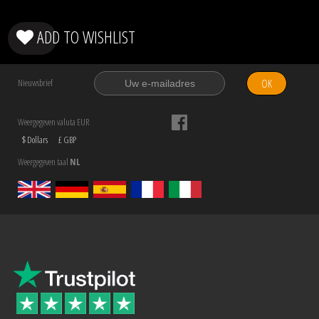
ADD TO WISHLIST
OK
Nieuwsbrief
Weergegeven valuta EUR
$ Dollars
£ GBP
Weergegeven taal
NL