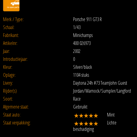
Merk / Type:
Porsche 911 GT3 R
Schaal:
1/43
Fabrikant:
Minichamps
Artikelnr:
400 026973
Jaar:
2002
Introductiejaar:
0
Kleur:
Silver/black
Oplage:
1104 stuks
Livery:
Daytona 24h #73 TeamJohn Guest
Rijder(s)
Jordan/Warnock/Sumpler/Langford
Soort:
Race
Algemene staat:
Gebruikt
Staat auto:
Mint
Staat verpakking:
Lichte
beschadiging