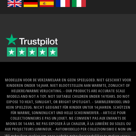
MODELLEN VOOR DE VERZAMELAAR EN GEEN SPEELGOED. NIET GESCHIKT VOOR
KINDEREN ONDER 14 JAAR. NIET BLOOTSTELLEN AAN WARMTE, ZONLICHT OF
HELDERE/WARME VERLICHTING. - OUR PRODUCTS ARE ACCURATE SCALE
MODELS AND NOT A TOY. NOT SUITABLE CHILDREN UNDER 14 YEARS. DO NOT
EXPOSE TO HEAT, SUNLIGHT, OR BRIGHT SPOTLIGHT. - SAMMLERMODEL UND
KEIN SPIELZEUG. NICHT GEEIGNET FÜR KINDER UNTER 14 JAHREN. SCHÜTZEN
FÜR WARME, SONNENLICHT UND HELLE SCHEINWERFER. - ARTICLE POUR
COLLECTIONNEURS E PAS UN JOUET. NE CONVIENT PAS AUX ENFANTS DE
MOINS DE 14 ANS. NE PAS EXPOSER À LA CHALEUR, À LA LUMIÈRE DU SOLEIL OU
AUX PROJECTEURS LUMINEUX. - AUTOMODELLO PER COLLEZIONISMO E NON UN
GIOCATTOLO. NON ADATTO PER BAMBINI DI ETA INFERIORE A 14 ANNI. NON