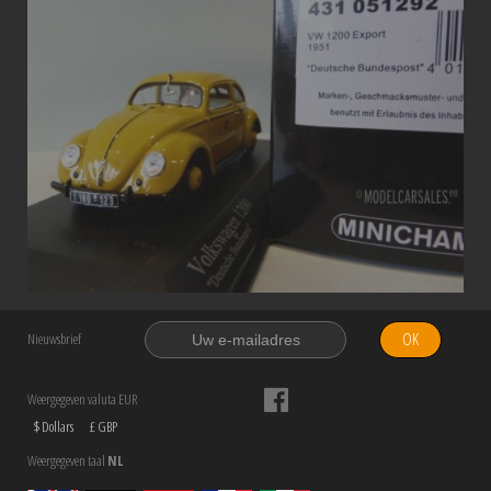
OK
Nieuwsbrief
Weergegeven valuta EUR
$ Dollars
£ GBP
Weergegeven taal
NL