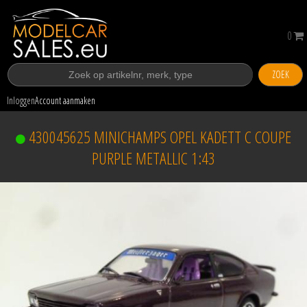
0
ZOEK
Inloggen
Account aanmaken
430045625 MINICHAMPS OPEL KADETT C COUPE
PURPLE METALLIC 1:43