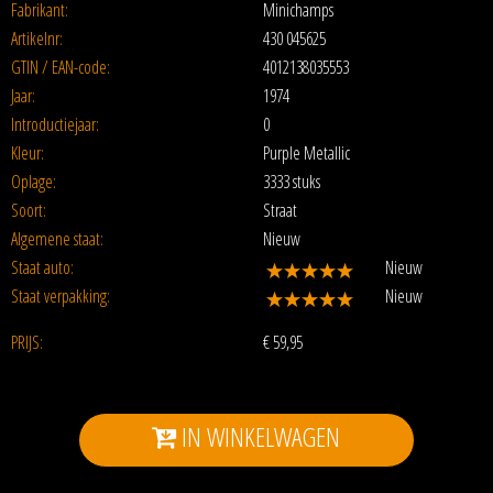
Fabrikant:
Minichamps
Artikelnr:
430 045625
GTIN / EAN-code:
4012138035553
Jaar:
1974
Introductiejaar:
0
Kleur:
Purple Metallic
Oplage:
3333 stuks
Soort:
Straat
Algemene staat:
Nieuw
Staat auto:
Nieuw
Staat verpakking:
Nieuw
PRIJS:
€
59,95
IN WINKELWAGEN