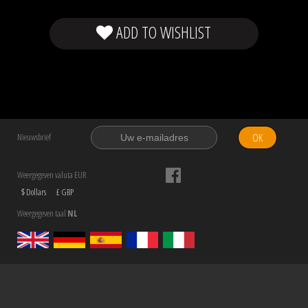
ADD TO WISHLIST
OK
Nieuwsbrief
Weergegeven valuta EUR
$ Dollars
£ GBP
Weergegeven taal
NL