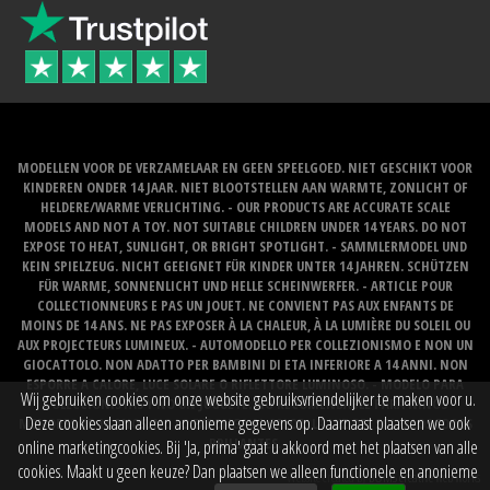
MODELLEN VOOR DE VERZAMELAAR EN GEEN SPEELGOED. NIET GESCHIKT VOOR
KINDEREN ONDER 14 JAAR. NIET BLOOTSTELLEN AAN WARMTE, ZONLICHT OF
HELDERE/WARME VERLICHTING. - OUR PRODUCTS ARE ACCURATE SCALE
MODELS AND NOT A TOY. NOT SUITABLE CHILDREN UNDER 14 YEARS. DO NOT
EXPOSE TO HEAT, SUNLIGHT, OR BRIGHT SPOTLIGHT. - SAMMLERMODEL UND
KEIN SPIELZEUG. NICHT GEEIGNET FÜR KINDER UNTER 14 JAHREN. SCHÜTZEN
FÜR WARME, SONNENLICHT UND HELLE SCHEINWERFER. - ARTICLE POUR
COLLECTIONNEURS E PAS UN JOUET. NE CONVIENT PAS AUX ENFANTS DE
MOINS DE 14 ANS. NE PAS EXPOSER À LA CHALEUR, À LA LUMIÈRE DU SOLEIL OU
AUX PROJECTEURS LUMINEUX. - AUTOMODELLO PER COLLEZIONISMO E NON UN
GIOCATTOLO. NON ADATTO PER BAMBINI DI ETA INFERIORE A 14 ANNI. NON
ESPORRE A CALORE, LUCE SOLARE O RIFLETTORE LUMINOSO. - MODELO PARA
Wij gebruiken cookies om onze website gebruiksvriendelijker te maken voor u.
COLECCIONISTAS Y NO UN JUGUETE. NO RECOMENDABLE PARA NINOS
Deze cookies slaan alleen anonieme gegevens op. Daarnaast plaatsen we ook
MENORES DE 14 ANOS. NO LO EXPONGA AL CALOR, LA LUZ DEL SOL O LOS FOCOS
BRILLANTES.
online marketingcookies. Bij 'Ja, prima' gaat u akkoord met het plaatsen van alle
cookies. Maakt u geen keuze? Dan plaatsen we alleen functionele en anonieme
Website created by
BOMS creative web works