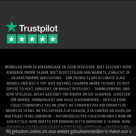
MODELLEN VOOR DE VERZAMELAAR EN GEEN SPEELGOED. NIET GESCHIKT VOOR
KINDEREN ONDER 14 JAAR. NIET BLOOTSTELLEN AAN WARMTE, ZONLICHT OF
HELDERE/WARME VERLICHTING. - OUR PRODUCTS ARE ACCURATE SCALE
MODELS AND NOT A TOY. NOT SUITABLE CHILDREN UNDER 14 YEARS. DO NOT
EXPOSE TO HEAT, SUNLIGHT, OR BRIGHT SPOTLIGHT. - SAMMLERMODEL UND
KEIN SPIELZEUG. NICHT GEEIGNET FÜR KINDER UNTER 14 JAHREN. SCHÜTZEN
FÜR WARME, SONNENLICHT UND HELLE SCHEINWERFER. - ARTICLE POUR
COLLECTIONNEURS E PAS UN JOUET. NE CONVIENT PAS AUX ENFANTS DE
MOINS DE 14 ANS. NE PAS EXPOSER À LA CHALEUR, À LA LUMIÈRE DU SOLEIL OU
AUX PROJECTEURS LUMINEUX. - AUTOMODELLO PER COLLEZIONISMO E NON UN
GIOCATTOLO. NON ADATTO PER BAMBINI DI ETA INFERIORE A 14 ANNI. NON
ESPORRE A CALORE, LUCE SOLARE O RIFLETTORE LUMINOSO. - MODELO PARA
Wij gebruiken cookies om onze website gebruiksvriendelijker te maken voor u.
COLECCIONISTAS Y NO UN JUGUETE. NO RECOMENDABLE PARA NINOS