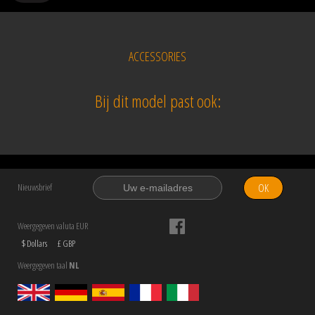
ACCESSORIES
Bij dit model past ook:
OK
Nieuwsbrief
Weergegeven valuta EUR
$ Dollars
£ GBP
Weergegeven taal
NL