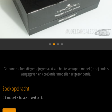
Getoonde afbeeldingen zijn gemaakt van het te verkopen model (tenzij anders
aangegeven en (pre)order modellen uitgezonderd).
Zoekopdracht
Dit model is helaas al verkocht.