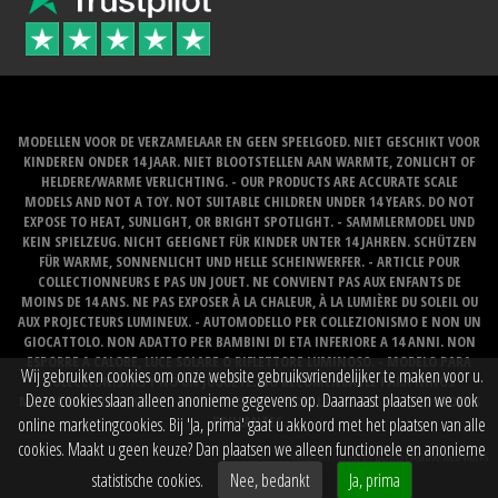
MODELLEN VOOR DE VERZAMELAAR EN GEEN SPEELGOED. NIET GESCHIKT VOOR
KINDEREN ONDER 14 JAAR. NIET BLOOTSTELLEN AAN WARMTE, ZONLICHT OF
HELDERE/WARME VERLICHTING. - OUR PRODUCTS ARE ACCURATE SCALE
MODELS AND NOT A TOY. NOT SUITABLE CHILDREN UNDER 14 YEARS. DO NOT
EXPOSE TO HEAT, SUNLIGHT, OR BRIGHT SPOTLIGHT. - SAMMLERMODEL UND
KEIN SPIELZEUG. NICHT GEEIGNET FÜR KINDER UNTER 14 JAHREN. SCHÜTZEN
FÜR WARME, SONNENLICHT UND HELLE SCHEINWERFER. - ARTICLE POUR
COLLECTIONNEURS E PAS UN JOUET. NE CONVIENT PAS AUX ENFANTS DE
MOINS DE 14 ANS. NE PAS EXPOSER À LA CHALEUR, À LA LUMIÈRE DU SOLEIL OU
AUX PROJECTEURS LUMINEUX. - AUTOMODELLO PER COLLEZIONISMO E NON UN
GIOCATTOLO. NON ADATTO PER BAMBINI DI ETA INFERIORE A 14 ANNI. NON
ESPORRE A CALORE, LUCE SOLARE O RIFLETTORE LUMINOSO. - MODELO PARA
Wij gebruiken cookies om onze website gebruiksvriendelijker te maken voor u.
COLECCIONISTAS Y NO UN JUGUETE. NO RECOMENDABLE PARA NINOS
Deze cookies slaan alleen anonieme gegevens op. Daarnaast plaatsen we ook
MENORES DE 14 ANOS. NO LO EXPONGA AL CALOR, LA LUZ DEL SOL O LOS FOCOS
BRILLANTES.
online marketingcookies. Bij 'Ja, prima' gaat u akkoord met het plaatsen van alle
cookies. Maakt u geen keuze? Dan plaatsen we alleen functionele en anonieme
Website created by
BOMS creative web works
statistische cookies.
Nee, bedankt
Ja, prima