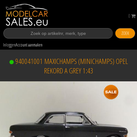
0
ZOEK
Inloggen
Account aanmaken
940041001 MAXICHAMPS (MINICHAMPS) OPEL
REKORD A GREY 1:43