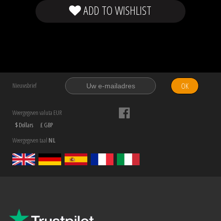
ADD TO WISHLIST
OK
Nieuwsbrief
Weergegeven valuta EUR
$ Dollars
£ GBP
Weergegeven taal
NL