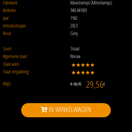
Fabrikant:
Maxichamps (Minichamps)
Artikelnr:
940 041001
Jaar:
1962
Introductiejaar:
2023
Kleur:
Grey
Soort:
Straat
Algemene staat:
Nieuw
Staat auto:
Staat verpakking:
29,56
PRIJS:
€ 36,95
€
IN WINKELWAGEN