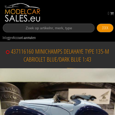
0
ZOEK
Inloggen
Account aanmaken
437116160 MINICHAMPS DELAHAYE TYPE 135-M
CABRIOLET BLUE/DARK BLUE 1:43
Verkocht