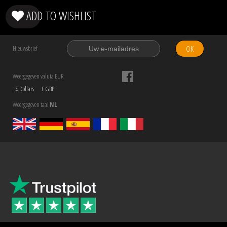
ADD TO WISHLIST
OK
Nieuwsbrief
Weergegeven valuta EUR
$ Dollars
£ GBP
Weergegeven taal
NL