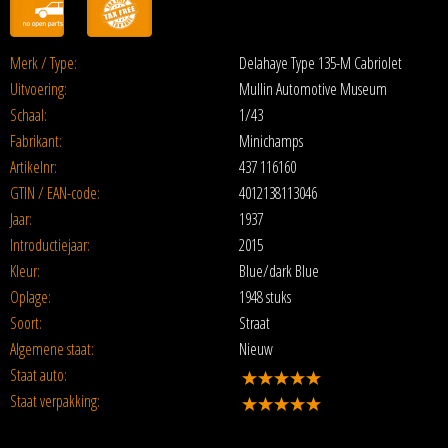
Merk / Type:
Delahaye Type 135-M Cabriolet
Uitvoering:
Mullin Automotive Museum
Schaal:
1/43
Fabrikant:
Minichamps
Artikelnr:
437 116160
GTIN / EAN-code:
4012138113046
Jaar:
1937
Introductiejaar:
2015
Kleur:
Blue/dark Blue
Oplage:
1948 stuks
Soort:
Straat
Algemene staat:
Nieuw
Staat auto:
Staat verpakking: