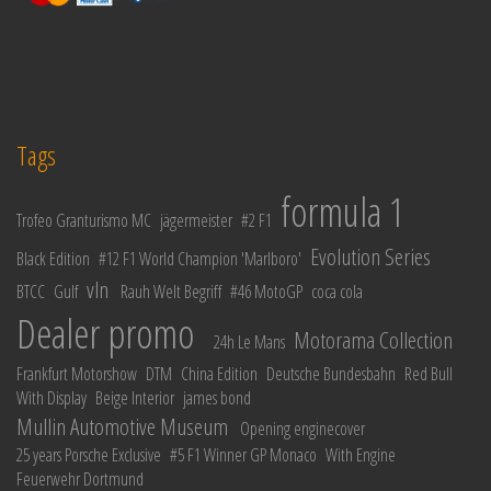
Tags
formula 1
Trofeo Granturismo MC
jägermeister
#2 F1
Evolution Series
Black Edition
#12 F1 World Champion 'Marlboro'
vln
BTCC
Gulf
Rauh Welt Begriff
#46 MotoGP
coca cola
Dealer promo
Motorama Collection
24h Le Mans
Frankfurt Motorshow
DTM
China Edition
Deutsche Bundesbahn
Red Bull
With Display
Beige Interior
james bond
Mullin Automotive Museum
Opening enginecover
25 years Porsche Exclusive
#5 F1 Winner GP Monaco
With Engine
Feuerwehr Dortmund