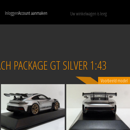
Inloggen
Account aanmaken
Uw winkelwagen is leeg
Toon alleen beschikbare modellen
WISSEN
CH PACKAGE GT SILVER 1:43
Voorbeeld model
Verkocht