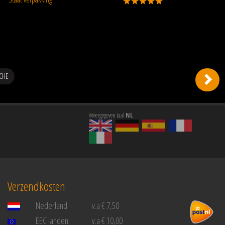
CHE
Weergegeven taal
NL
Verzendkosten
Nederland
v.a € 7,50
EEC landen
v.a € 10,00