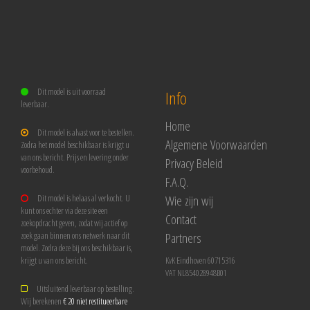
Dit model is uit voorraad
Info
leverbaar.
Home
Dit model is alvast voor te bestellen.
Algemene Voorwaarden
Zodra het model beschikbaar is krijgt u
van ons bericht. Prijs en levering onder
Privacy Beleid
voorbehoud.
F.A.Q.
Wie zijn wij
Dit model is helaas al verkocht. U
kunt ons echter via deze site een
Contact
zoekopdracht geven, zodat wij actief op
Partners
zoek gaan binnen ons netwerk naar dit
model. Zodra deze bij ons beschikbaar is,
krijgt u van ons bericht.
KvK Eindhoven 60715316
VAT NL854028948B01
Uitsluitend leverbaar op bestelling.
Wij berekenen
€ 20 niet restitueerbare