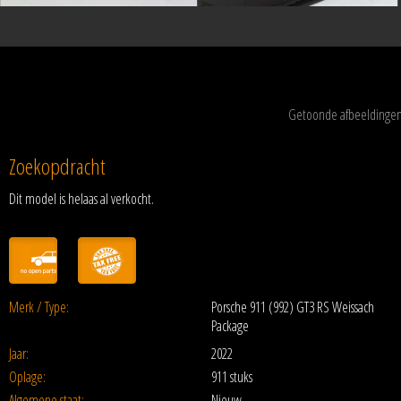
Getoonde afbeeldingen 
Zoekopdracht
Dit model is helaas al verkocht.
Merk / Type:
Porsche 911 (992) GT3 RS Weissach
Package
Jaar:
2022
Oplage:
911 stuks
Algemene staat:
Nieuw