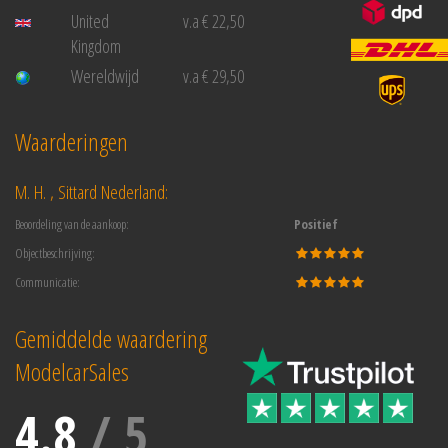
United
v.a € 22,50
Kingdom
Wereldwijd
v.a € 29,50
Waarderingen
M. H. , Sittard Nederland:
Beoordeling van de aankoop:
Positief
Objectbeschrijving:
Communicatie:
Gemiddelde waardering
ModelcarSales
4.8
/
5