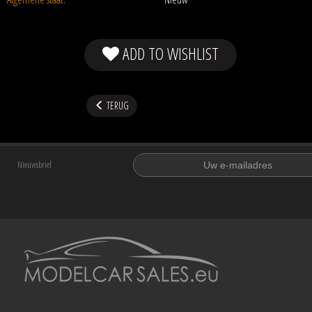
ADD TO WISHLIST
TERUG
Nieuwsbrief