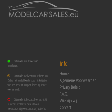
Dit model is uit voorraad
Info
leverbaar.
Home
Dit model is alvast voor te bestellen.
Algemene Voorwaarden
Zodra het model beschikbaar is krijgt u
van ons bericht. Prijs en levering onder
Privacy Beleid
voorbehoud.
F.A.Q.
Wie zijn wij
Dit model is helaas al verkocht. U
kunt ons echter via deze site een
Contact
zoekopdracht geven, zodat wij actief op