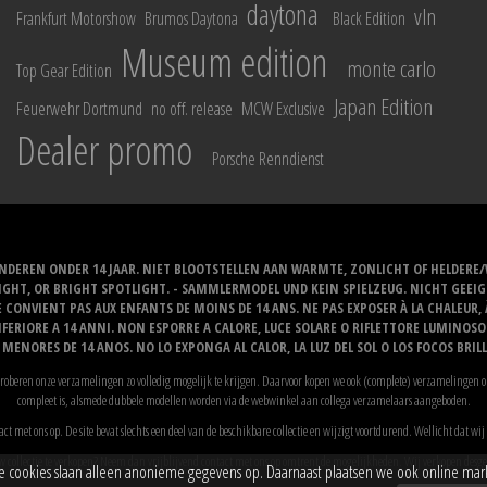
daytona
vln
Frankfurt Motorshow
Brumos Daytona
Black Edition
Museum edition
monte carlo
Top Gear Edition
Japan Edition
Feuerwehr Dortmund
no off. release
MCW Exclusive
Dealer promo
Porsche Renndienst
NDEREN ONDER 14 JAAR. NIET BLOOTSTELLEN AAN WARMTE, ZONLICHT OF HELDERE
NLIGHT, OR BRIGHT SPOTLIGHT. - SAMMLERMODEL UND KEIN SPIELZEUG. NICHT GEE
 CONVIENT PAS AUX ENFANTS DE MOINS DE 14 ANS. NE PAS EXPOSER À LA CHALEUR,
ERIORE A 14 ANNI. NON ESPORRE A CALORE, LUCE SOLARE O RIFLETTORE LUMINOS
MENORES DE 14 ANOS. NO LO EXPONGA AL CALOR, LA LUZ DEL SOL O LOS FOCOS BRIL
proberen onze verzamelingen zo volledig mogelijk te krijgen. Daarvoor kopen we ook (complete) verzamelingen op
compleet is, alsmede dubbele modellen worden via de webwinkel aan collega verzamelaars aangeboden.
act met ons op. De site bevat slechts een deel van de beschikbare collectie en wijzigt voortdurend. Wellicht dat 
 collectie te verkopen? Neem dan vrijblijvend contact met ons op omtrent de mogelijkheden. Wij verkopen desg
 cookies slaan alleen anonieme gegevens op. Daarnaast plaatsen we ook online marketi