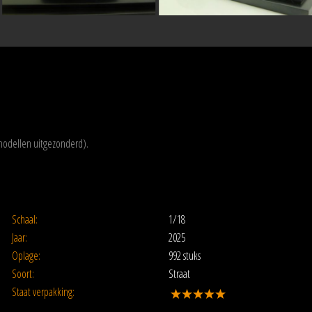
modellen uitgezonderd).
Schaal:
1/18
Jaar:
2025
Oplage:
992 stuks
Soort:
Straat
Staat verpakking: