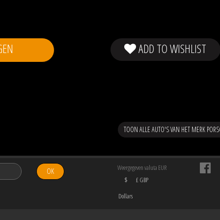
GEN
ADD TO WISHLIST
TOON ALLE AUTO'S VAN HET MERK PORS
Weergegeven valuta EUR
OK
$
£ GBP
Dollars