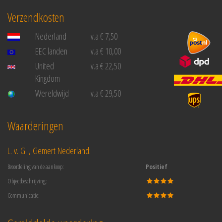
Verzendkosten
Nederland
v.a € 7,50
EEC landen
v.a € 10,00
United
v.a € 22,50
Kingdom
Wereldwijd
v.a € 29,50
Waarderingen
L. v. G. , Gemert Nederland:
Beoordeling van de aankoop:
Positief
Objectbeschrijving:
Communicatie: