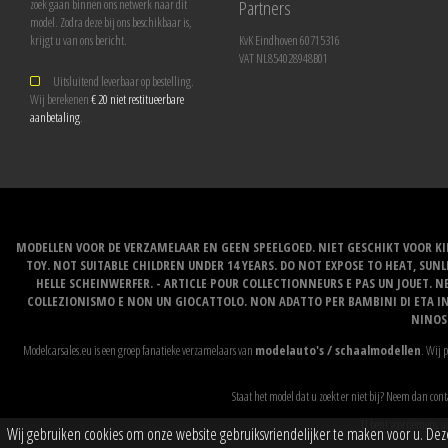
Partners
zoek gaan binnen ons netwerk naar dit
model. Zodra deze bij ons beschikbaar is,
krijgt u van ons bericht.
KvK Eindhoven 60715316
VAT NL854028948B01
Uitsluitend leverbaar op bestelling.
Wij berekenen
€ 20 niet restitueerbare
aanbetaling
.
MODELLEN VOOR DE VERZAMELAAR EN GEEN SPEELGOED. NIET GESCHIKT VOOR KI
TOY. NOT SUITABLE CHILDREN UNDER 14 YEARS. DO NOT EXPOSE TO HEAT, SU
HELLE SCHEINWERFER. - ARTICLE POUR COLLECTIONNEURS E PAS UN JOUET. NE
COLLEZIONISMO E NON UN GIOCATTOLO. NON ADATTO PER BAMBINI DI ETA INF
NINOS 
Modelcarsales.eu is een groep fanatieke verzamelaars van
modelauto's / schaalmodellen
. Wij 
Staat het model dat u zoekt er niet bij? Neem dan cont
U bent voornemens uw
Wij gebruiken cookies om onze website gebruiksvriendelijker te maken voor u. Deze