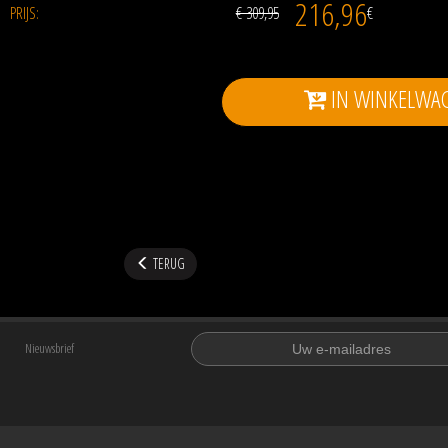
216,96
PRIJS:
€ 309,95
€
IN WINKELWA
TERUG
Nieuwsbrief