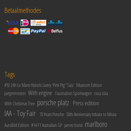
Betaalmethodes
Tags
#92 24h Le Mans Historic Livery 'Pink Pig' 'Sau'
Museum Edition
With engine
Jaegermeister
Faszination Sportwagen
coca cola
porsche platz
Press edition
With Christmas Tree
IAA - Toy Fair
70 Years Porsche
50th Anniversary tribute to Miura
marlboro
AutoBild Edition
#14 F1 Australian GP
james bond