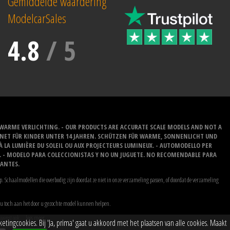
Gemiddelde waardering
ModelcarSales
4.8
/
5
/WARME VERLICHTING. - OUR PRODUCTS ARE ACCURATE SCALE MODELS AND NOT A
IGNET FÜR KINDER UNTER 14 JAHREN. SCHÜTZEN FÜR WARME, SONNENLICHT UND
 À LA LUMIÈRE DU SOLEIL OU AUX PROJECTEURS LUMINEUX. - AUTOMODELLO PER
O. - MODELO PARA COLECCIONISTAS Y NO UN JUGUETE. NO RECOMENDABLE PARA
LANTES.
. Schaalmodellen die overbodig zijn doordat ze niet in onze verzameling passen, of doordat de verzameling
wij u toch aan het door u gezochte model kunnen helpen.
ewenst ook...
lees meer
ngcookies. Bij 'Ja, prima' gaat u akkoord met het plaatsen van alle cookies. Maakt