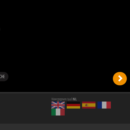
CHE
Weergegeven taal
NL